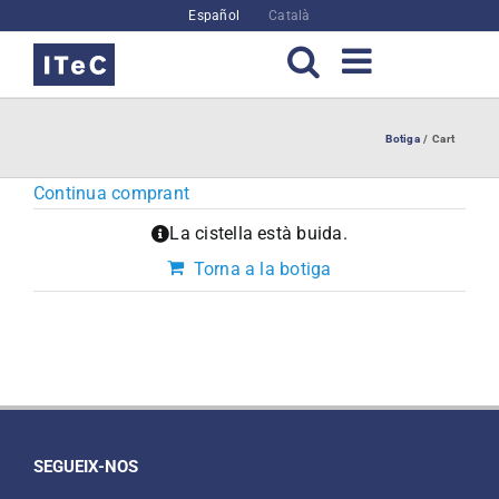
Skip
Español
Català
to
content
Botiga
Cart
Continua comprant
La cistella està buida.
Torna a la botiga
SEGUEIX-NOS