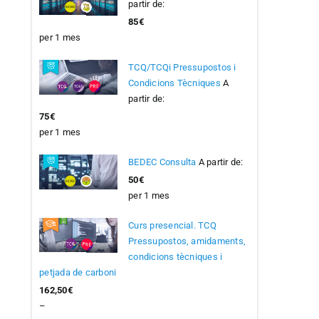
partir de:
85
€
per 1 mes
TCQ/TCQi Pressupostos i
Condicions Tècniques
A
partir de:
75
€
per 1 mes
BEDEC Consulta
A partir de:
50
€
per 1 mes
Curs presencial. TCQ
Pressupostos, amidaments,
condicions tècniques i
petjada de carboni
162,50
€
–