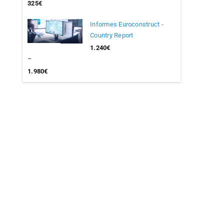
325
€
Interval
Informes Euroconstruct -
de
Country Report
preus:
162,50€
1.240
€
a
–
325€
1.980
€
Interval
de
preus:
1.240€
a
1.980€