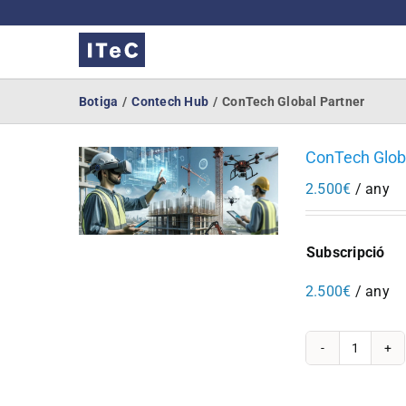
Skip
to
content
Botiga
Contech Hub
ConTech Global Partner
ConTech Glob
2.500
€
/ any
Subscripció
2.500
€
/ any
quantit
de