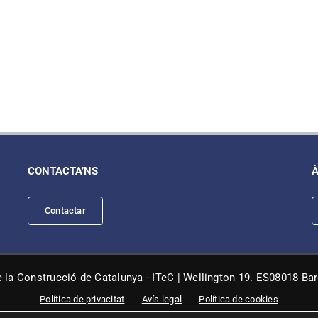
CONTACTA’NS
À
Contactar
e la Construcció de Catalunya - ITeC | Wellington 19. ES08018 Ba
Política de privacitat
Avís legal
Política de cookies