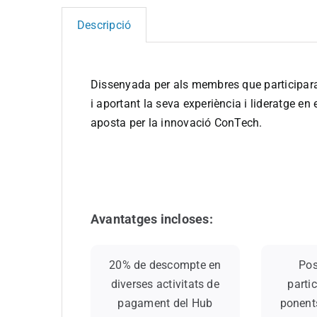
ConTec
Global
Descripció
Partner
Dissenyada per als membres que participar
i aportant la seva experiència i lideratge en 
aposta per la innovació ConTech.
Avantatges incloses:
20% de descompte en
Pos
diverses activitats de
parti
pagament del Hub
ponents