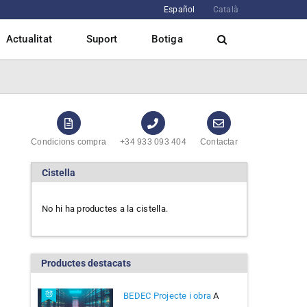
Español
Català
Actualitat
Suport
Botiga
Condicions compra
+34 933 093 404
Contactar
Cistella
No hi ha productes a la cistella.
Productes destacats
BEDEC Projecte i obra
A