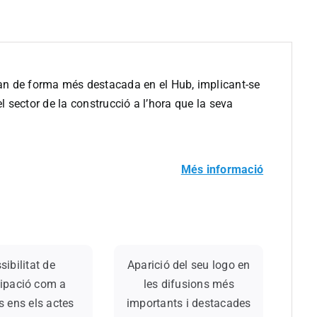
h
an de forma més destacada en el Hub, implicant-se
el sector de la construcció a l’hora que la seva
Més informació
sibilitat de
Aparició del seu logo en
cipació com a
les difusions més
 ens els actes
importants i destacades