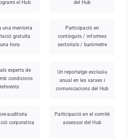
ogrami el Hub
del Hub
a una mentoria
Participació en
ntació gratuïta
continguts / informes
’una hora
sectorials / baròmetre
als experts de
Un reportatge exclusiu
amb condicions
anual en les xarxes i
referents
comunicacions del Hub
pre-auditoria
Participació en el comitè
ació corporativa
assessor del Hub