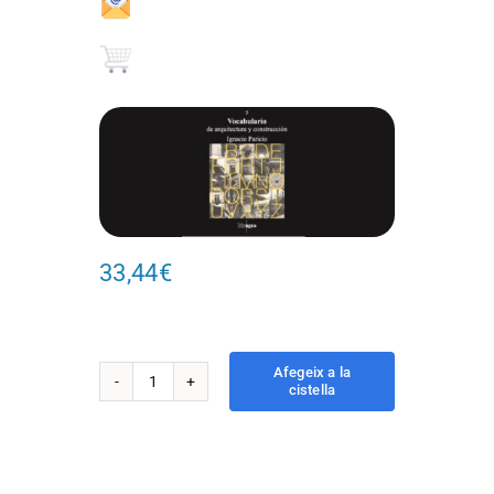
33,44
€
Afegeix a la
cistella
quantitat
de
5.
Vocabulario