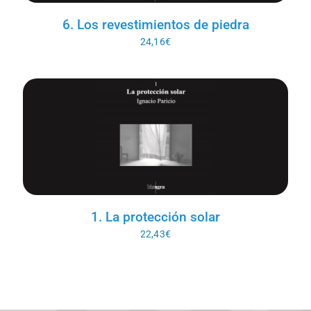
6. Los revestimientos de piedra
24,16
€
1. La protección solar
22,43
€