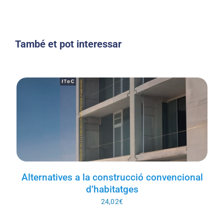
de
arquitectura
y
També et pot interessar
construcción
Alternatives a la construcció convencional
d’habitatges
24,02
€