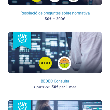
Resolució de preguntes sobre normativa
Interval
50
€
–
200
€
de
preus:
50€
a
200€
BEDEC Consulta
50
€
per 1 mes
A partir de: