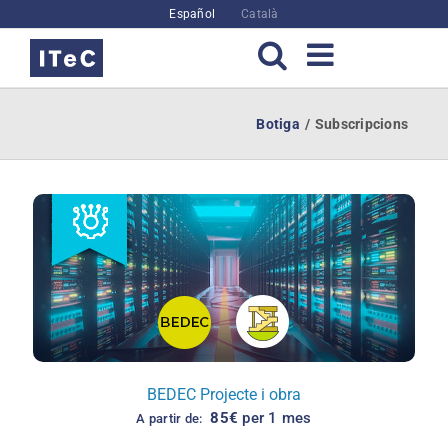
Skip
Español
Català
to
content
Botiga
Subscripcions
BEDEC Projecte i obra
85
€
per 1 mes
A partir de: