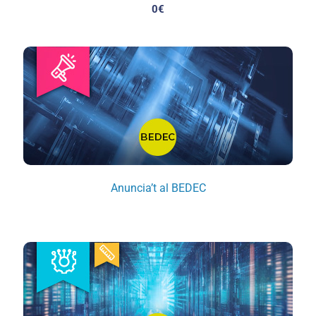
0
€
Anuncia’t al BEDEC